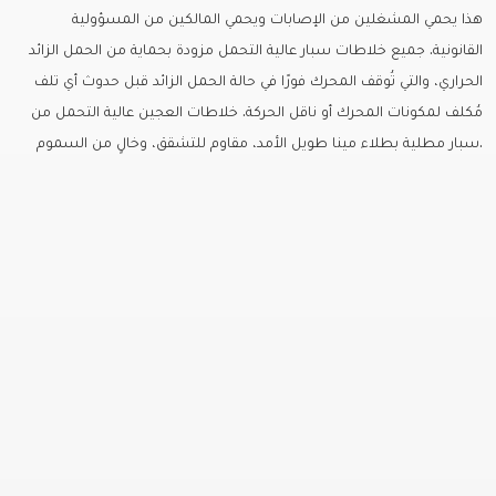
Vessel
هذا يحمي المشغلين من الإصابات ويحمي المالكين من المسؤولية
fermenter
القانونية. جميع خلاطات سبار عالية التحمل مزودة بحماية من الحمل الزائد
Fiberglass moulds
الحراري، والتي تُوقف المحرك فورًا في حالة الحمل الزائد قبل حدوث أي تلف
Baguette Moulder
مُكلف لمكونات المحرك أو ناقل الحركة. خلاطات العجين عالية التحمل من
Cooking Equipment
سبار مطلية بطلاء مينا طويل الأمد، مقاوم للتشقق، وخالٍ من السموم.
Dropping machines
Ice cream machine
Long Loaf Moulder
Small Loaves Moulder
Stainless Steel Trolley
Steam Condensation Cover
Oven Rack
Bakery Tray Trolley