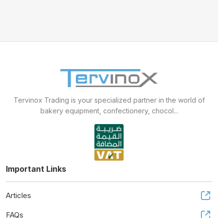
Mixer sweets
SPIRAL MIXER
Proofer & Holding Cab
Deck Ovens
Tervinox Trading is your specialized partner in the world of
bakery equipment, confectionery, chocol...
Pizza Ovens
Combi steam ovens
Important Links
Articles
FAQs