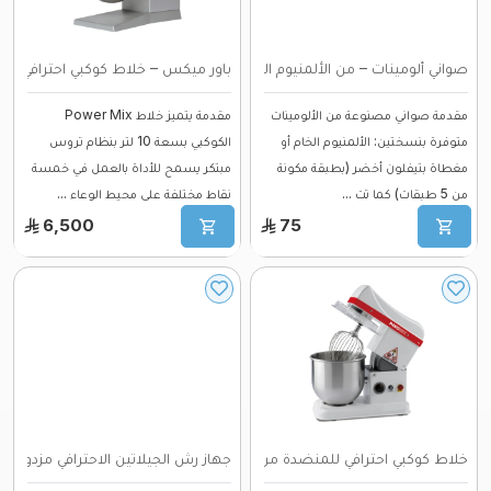
صواني ألومينات – من الألمنيوم الخام أو ب ...
باور ميكس – خلاط كوكبي احترافي سعة 10 لت 
مقدمة صواني مصنوعة من الألومينات
مقدمة يتميز خلاط Power Mix
متوفرة بنسختين: الألمنيوم الخام أو
الكوكبي بسعة 10 لتر بنظام تروس
مغطاة بتيفلون أخضر (بطبقة مكونة
مبتكر يسمح للأداة بالعمل في خمسة
من 5 طبقات) كما تت ...
نقاط مختلفة على محيط الوعاء ...
6,500
75
خلاط كوكبي احترافي للمنضدة من Pavomix – ...
جهاز رش الجيلاتين الاحترافي مزدوج ال