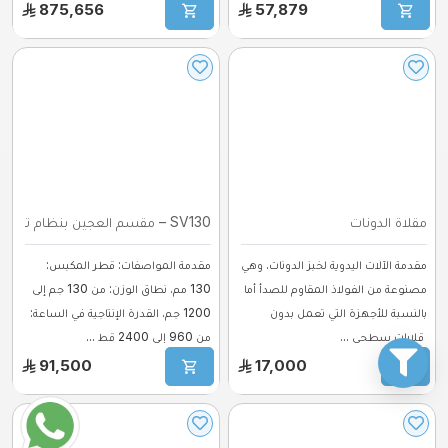
875,656
57,879
مقلاة الدونات
SV130 – مقسم العجين بنظام تفريغ الهواء ب ...
مقدمة الآلات اليدوية لخبز الدونات. وهي
مقدمة المواصفات: قطر المكبس:
مصنوعة من الفولاذ المقاوم للصدأ أما
130 مم. نطاق الوزن: من 130 جم إلى
بالنسبة للأجهزة التي تعمل بدون
1200 جم. القدرة الإنتاجية في الساعة:
قلايات سطحي ...
من 960 إلى 2400 قط ...
91,500
17,000