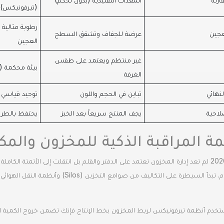
(تيرفونيكس)
رطوبة مثالية 
عجين
عرضة للجفاف وتشقق السطح
العجين
غير منتظم ويعتمد على طقس
بيئة محكمة (ح
الغرفة
لنهائي
تباين في الحجم واللون
توحيد قياسي 
لاحية
يجف المنتج سريعاً بعد الخبز
يحتفظ بالطرا
ة المراقبة الذكية للمخزون والمك
في عام 2026 لم تعد إدارة المخزون تعتمد على الدفتر والقلم بل انتقلت إلى الأتمتة ا
الاستخدام. تبدأ السيطرة على التكاليف من
تخدم أنظمة تيرفونيكس لربط المخزون بخط الإنتاج فإنك تضمن خروج الكمية ا