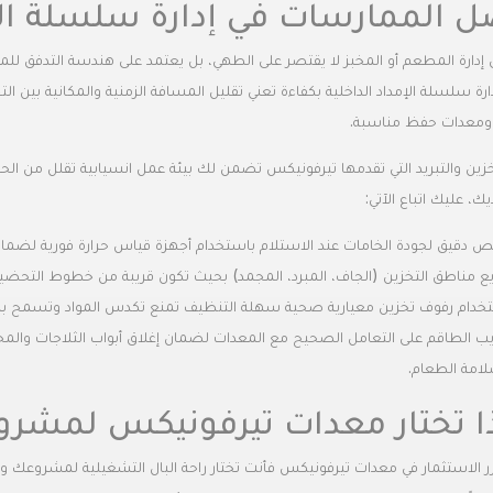
 الممارسات في إدارة سلسلة الإ
 إدارة المطعم أو المخبز لا يقتصر على الطهي، بل يعتمد على هندسة التدفق للم
ومعدات حفظ مناسبة.
زين والتبريد التي تقدمها تيرفونيكس تضمن لك بيئة عمل انسيابية تقلل من الحو
يك، عليك اتباع الآتي:
 دقيق لجودة الخامات عند الاستلام باستخدام أجهزة قياس حرارة فورية لضمان
يع مناطق التخزين (الجاف، المبرد، المجمد) بحيث تكون قريبة من خطوط التحضير ل
خدام رفوف تخزين معيارية صحية سهلة التنظيف تمنع تكدس المواد وتسمح بمرور 
يب الطاقم على التعامل الصحيح مع المعدات لضمان إغلاق أبواب الثلاجات والمجم
امة الطعام.
ا تختار معدات تيرفونيكس لمشرو
ر الاستثمار في معدات تيرفونيكس فأنت تختار راحة البال التشغيلية لمشروعك وتض