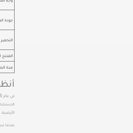
جودة ال
التخمير
المنتج ا
مدة الص
أنظم
الأرضية.
عندما تس