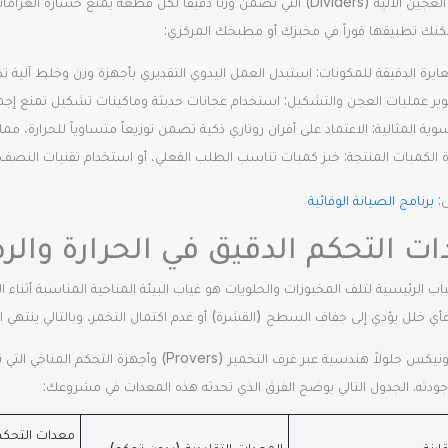
قطاعات العجين الآلية (Dividers) التي تضمن وزناً دقيقاً لكل قطعة يمنع
كنك تطبيقها فوراً في مخبزك أو مطبخك المركزي:
ايرة الدقيقة للمكونات: استبدل العمل اليدوي التقديري بأجهزة وزن وخلط آلية تضمن التزاماً صار
ير عمليات العجن والتشكيل: استخدام عجانات حديثة وماكينات تشكيل تمنع إجها
سوية المثالية: الاعتماد على أفران روتاري ذكية تضمن توزيعاً متساوياً للحرارة، م
 الكميات المنتجة: خبز كميات تناسب الطلب الفعلي، أو استخدام تقنيات النصف خبز (Par-baking) لإكمال التسوية عند
:
برنامج الصيانة الوقائية
ت التحكم الدقيق في الحرارة والرط
اب الرئيسية لتلف المخبوزات والحلويات هو غياب البيئة المناخية المناسبة أثناء ال
فأي خلل يؤدي إلى جفاف السطح (القشرة) أو عدم اكتمال التخمر، وبالتالي ينتهي
توفر تيرفونيكس حلولاً هندسية عبر غرف التخمير (
دته. الجدول التالي يوضح الفرق الذي تحدثه هذه المعدات في مشروعك:
معدات التحكم
ارنة
المعدات التقليدية (بدون تحكم)