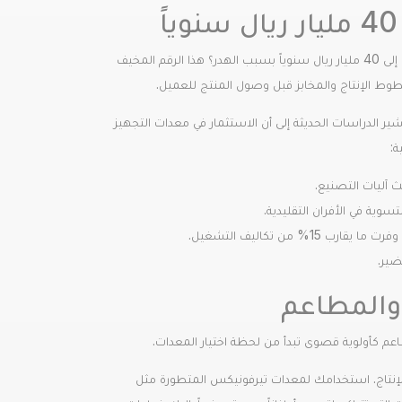
هل تعلم أن قطاع الأغذية في المملكة العربية السعودية يتكبد خسائر فادحة تصل قيمتها إلى 40 مليار ريال سنوياً بسبب الهدر؟ هذا الرقم المخيف
طوط الإنتاج والمخابز قبل وصول المنتج للعميل.
ر الدراسات الحديثة إلى أن الاستثمار في معدات التجهيز
ة:
وية في الأفران التقليدية.
ضير.
 والمطاعم
طاعم كأولوية قصوى تبدأ من لحظة اختيار المعدات.
الإنتاج. استخدامك لمعدات تيرفونيكس المتطورة مثل