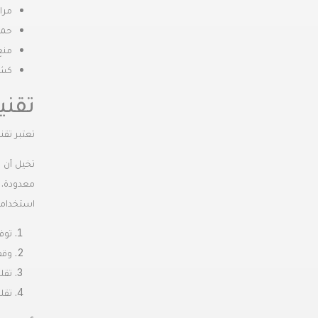
مرا
حما
منع
كشف
تقنيات ال
تعتبر تقنية التجميد السريع (last Freezing
معدودة. ه
استخدامك
توف
وقف
تقليل
تقل