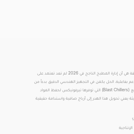
هل راجعت يوماً حجم الخسائر المالية التي يتسبب بها الطعام التالف في مشروعك؟ الحقيقة هي أن إدارة المطبخ الناجح في 2026 لم تعد تعتمد على
بفاعلية. الحل يكمن في التجهيز الهندسي الدقيق بدءاً من
أفران الروتاري التي تضمن تسوية مثالية دون حرق وصولاً إلى أجهزة التبريد والتجميد السريع (Blast Chillers) التي توفرها تيرفونيكس لحفظ المواد
ة يعني تحويل هذا الهدر إلى أرباح صافية واستدامة حقيقية
؟
لإنتاجية