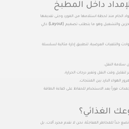
مداد داخل المطبخ
واد الخام منذ لحظة استلامها من المورد وحتى تقديمها
للزبون. إدارة سلسلة الإمداد الداخلية بكفاءة تعني تقليل المسافة الزمنية والمكانية بين التخزين والتشغيل وهو ما يتطلب تصميم (Layout) ذكي
ادث والتلفيات العرضية. لتطبيق إدارة مثالية لسلسلة
 سلامة النقل.
تقليل وقت النقل وتغير درجات الحرارة.
الهواء البارد بين المنتجات.
دات فوراً بعد الاستخدام للحفاظ على كفاءة الطاقة
عك الغذائي؟
ع حداً للمخاطر المفاجئة. نحن لا نقدم مجرد آلات، بل