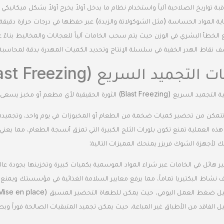
قبة تواريخ الصلاحية آلياً واستخدام نظام ما يدخل أولاً يخرج أولاً بشكل ميكانيكي 
ية المواد الحساسة (مثل الشوكولاتة والزبدة) عبر حفظها في درجات حرارة دقيق
 الخطأ البشري في الوزن حيث يتم سحب الخامات آلياً للعجانات والمخاليط بناءً 
 نقاط الهدر الخفية في سلسلة الإنتاج وتحديد الكميات المهدرة بدقة لمحاسبة
تجميد السريع (Blast Freezing) للحفاظ على الجودة
B) الثورة الحقيقية لأي مطعم أو مخبز يسعى للربحية العالية، وهي من الحلول الجوهرية التي نوفرها.
ذه العملية تمنع تكون بلورات الثلج الكبيرة التي تمزق أنسجة الطعام، مما يعني أن
 لأجهزة الشوك فريزر يمنحك المميزات التالية:
ير هائل في الخامات عبر شراء المواد الموسمية بكميات كبيرة وتخزينها بجودة عال
 نشاط البكتيريا تماماً، مما يرفع معايير السلامة الغذائية في مؤسستك ويمنع
 ضغط العمل اليومي، حيث يمكن للطهاة التحضير المسبق (Mise en place) وتخزينه، واستخدامه عند الطلب فقط.
يل الفاقد من الأطباق غير المباعة، حيث يمكن تجميد المتبقيات الصالحة فوراً وبطر