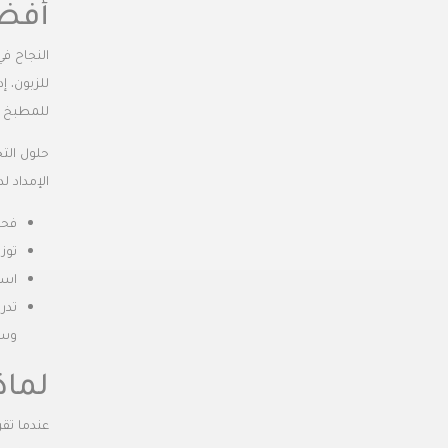
أفضل
النجاح في
للمطبخ 
حلول التخ
الإمداد لد
فحص
توز
است
تدر
وسل
لماذ
عندما تقر