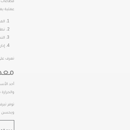
عملية يم
المع
تطو
الت
إدارة
تعرف على
معدا
أحد الأسب
والحرارة 
ويحسن جو
وجه المق