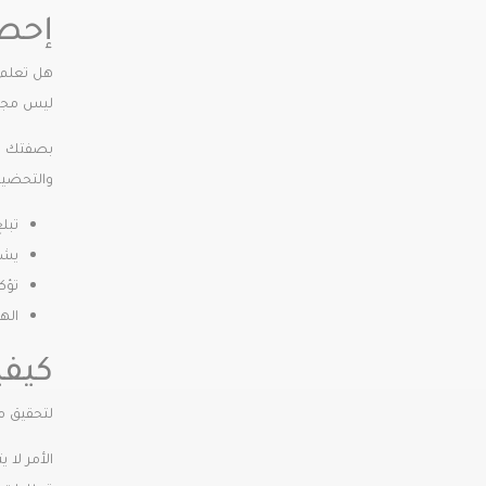
إحصائي
ليس مجرد
بصفتك صاح
والتحضير
تبلغ كمي
يشك
تؤكد التقارير
اله
كيفي
لتحقيق مع
الأمر لا