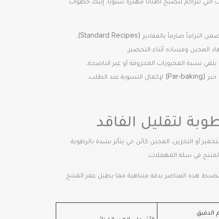
 خسارة الغرامات التي تتراكم لتصبح أطناناً مهدرة سنوياً. إليك خطوات
ماً بالمقادير (Standard Recipes).
د العجين وفساده أثناء التحضير.
ما يلغي نسبة المخبوزات المحروقة أو غير الناضجة.
 الطلب.
وبة لتقليل الفاقد
تخمير أو التخزين. العجين كائن حي يتأثر بشدة بالرطوبة
 المنتج في سلة المهملات.
Provers) وأجهزة التحكم المناخي التي تضبط هذه العناصر بدقة متناهية مما يطيل عمر المنتج
 الدقيق
الأثر على الهدر الغذائي