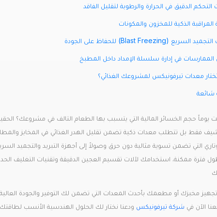
التحكم الدقيق في الحرارة والرطوبة لتقليل الفاقد
المراقبة الذكية للمخزون والمكونات
 السريع (Blast Freezing) للحفاظ على الجودة
لممارسات في إدارة سلسلة الإمداد داخل المطبخ
تختار معدات تيرفونيكس لمشروعك الغذائي؟
 شائعة
شيف فقط بل تتطلب معدات ذكية تضمن تقليل الهدر الغذائي في المخابز والمطاعم 
ول فترة ممكنة. استخدامك لآلات تقسيم العجين الدقيقة وتقنيات التغليف الحديث
ك
تجهيز مخبزك أو مطعمك بأحدث المعدات التي تضمن لك التوفير والجودة العالية
نا الآن في
شركة تيرفونيكس
ودعنا نختار لك الحلول الهندسية الأنسب لطاقتك ا