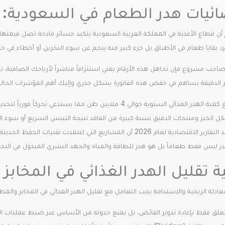
ات هدر الطعام في السعودية: 40 مليار ريال سنوياً
 بقايا طعام في الأطباق بل جزء كبير منه ينجم عن سوء التخزين أو أخطاء في خ
ب مشروع فإن تجاهل هذه الأرقام يعني استنزافاً مباشراً لأرباحك الصافية. تشي
 الدقيقة يساهم في خفض هذه الفاتورة بشكل جذري وإليك أهم المؤشرات الحالي
ة الهدر الغذائي السنوية حوالي 4 ملايين طن مما يستدعي تحركاً فورياً لتحديث آليات التصنيع.
ل الخبز ومنتجات الدقيق نسبة كبيرة من الفاقد نتيجة التيبس السريع أو سوء التس
 الاقتصادية لعام 2026 أن المشاريع التي اعتمدت تقنيات الحفظ الحديثة وفرت ما يقارب 15% من تكاليف التشغيل.
در ليس فقط طعاماً بل هو هدر للطاقة والمياه والجهد البشري المبذول في التح
ة تقليل الهدر الغذائي في المخابز
ادلة الربحية والاستدامة يجب التعامل مع تقليل الهدر الغذائي في المخابز والم
 يتعلق فقط بإعادة تدوير الفائض، بل بمنع حدوثه من الأساس عبر ضبط عمليات 