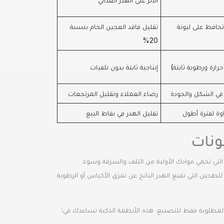
تحافظ على ليونة
تقليل فاقد العجين الخام بنسبة
20%
رارة ورطوبة ثابتة)
إنتاجية ثابتة بدون تلفيات
في الشكل والجودة
رضاء العملاء وتقليل المرتجعات
وة لفترة أطول
تقليل الهدر في نقاط البيع
ونات
لكاملة التي تحمي موادك الأولية من التلف والسرقة وسوء
 صوامع التخزين (Silos) وأنظمة النقل الهوائي للطحين التي تمنع الهدر الناتج عن تمزق الأكياس أو الرطوبة
لمطلوبة فقط للتصنيع. هذه الأنظمة الذكية تساعدك في: